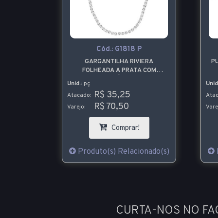
Cód.:
G1818 P
GARGANTILHA RIVIERA
PU
FOLHEADA A PRATA COM
ZIRCÔNIAS
Unid.:
pç
Unid
R$ 35,25
Atacado:
Atac
R$ 70,50
Varejo:
Vare
Comprar!
Produto(s) Relacionado(s)
CURTA-NOS NO F