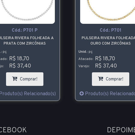
Cód.:
P701 P
Cód.:
P701
LSEIRA RIVIERA FOLHEADA A
PULSEIRA RIVIERA FOLHEAD
PRATA COM ZIRCÔNIAS
OURO COM ZIRCÔNIAS
.:
pç
Unid.:
pç
R$ 18,70
R$ 18,70
ado:
Atacado:
R$ 37,40
R$ 37,40
jo:
Varejo:
Comprar!
Comprar!
Produto(s) Relacionado(s)
Produto(s) Relacionado
ACEBOOK
DEPOIM