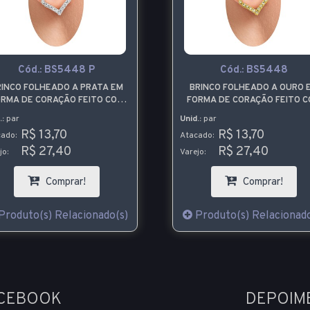
Cód.:
BS5448 P
Cód.:
BS5448
RINCO FOLHEADO A PRATA EM
BRINCO FOLHEADO A OURO 
RMA DE CORAÇÃO FEITO COM
FORMA DE CORAÇÃO FEITO 
PEDRAS DE STRASS
PEDRAS DE STRASS
.:
par
Unid.:
par
R$ 13,70
R$ 13,70
ado:
Atacado:
R$ 27,40
R$ 27,40
jo:
Varejo:
Comprar!
Comprar!
Produto(s) Relacionado(s)
Produto(s) Relacionado
ACEBOOK
DEPOIM