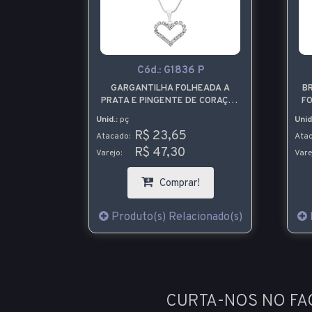
Cód.:
G1836 P
GARGANTILHA FOLHEADA A
B
PRATA E PINGENTE DE CORAÇÃO
FO
COM PEDRAS DE STRASS
Unid.:
pç
Unid
R$ 23,65
Atacado:
Atac
R$ 47,30
Varejo:
Vare
Comprar!
Produto(s) Relacionado(s)
CURTA-NOS NO F