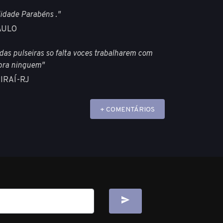
lidade Parabéns ."
AULO
das pulseiras so falta voces trabalharem com
 pra ninguem"
PIRAÍ-RJ
+ COMENTÁRIOS