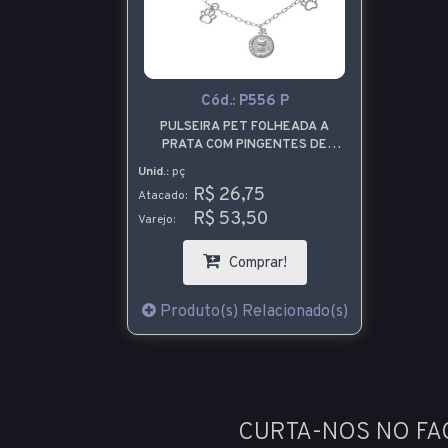
Cód.:
P556 P
PULSEIRA PET FOLHEADA A
PRATA COM PINGENTES DE
GATO, CACHORRO E PATINHA
Unid.:
pç
R$ 26,75
Atacado:
R$ 53,50
Varejo:
Comprar!
Produto(s) Relacionado(s)
CURTA-NOS NO F