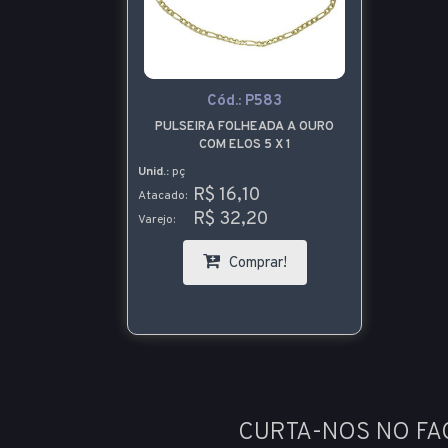
Cód.:
P583
PULSEIRA FOLHEADA A OURO
COM ELOS 5 X 1
Unid.:
pç
R$ 16,10
Atacado:
R$ 32,20
Varejo:
Comprar!
CURTA-NOS NO F