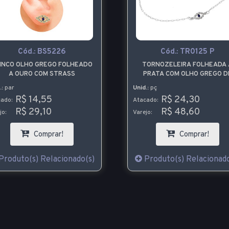
Cód.:
BS5226
Cód.:
TR0125 P
INCO OLHO GREGO FOLHEADO
TORNOZELEIRA FOLHEADA 
A OURO COM STRASS
PRATA COM OLHO GREGO D
STRASS
.:
par
Unid.:
pç
R$ 14,55
R$ 24,30
ado:
Atacado:
R$ 29,10
R$ 48,60
jo:
Varejo:
Comprar!
Comprar!
Produto(s) Relacionado(s)
Produto(s) Relacionado