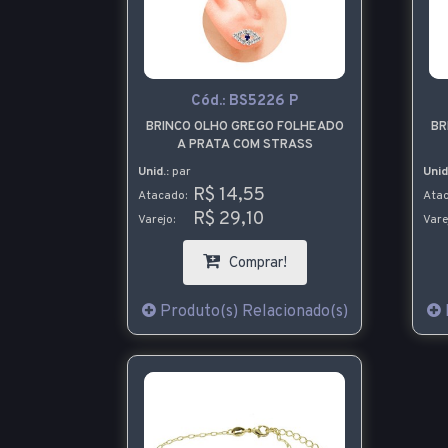
Cód.:
BS5226 P
BRINCO OLHO GREGO FOLHEADO
BR
A PRATA COM STRASS
Unid.:
par
Unid
R$ 14,55
Atacado:
Atac
R$ 29,10
Varejo:
Vare
Comprar!
Produto(s) Relacionado(s)